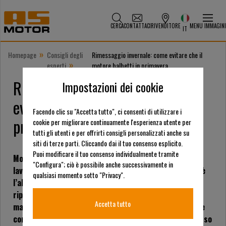
CERCA
CONTATTACI
RIVENDITORE
MENU IMMAGINI
IT
»
Homepage
Consigli degli
Rimessaggio invernale: come evitare che il
»
esperti
motore balbetti in primavera
Rimessaggio invernale: come
Impostazioni dei cookie
evitare che il motore balbetti in
Facendo clic su "Accetta tutto", ci consenti di utilizzare i
primavera
cookie per migliorare continuamente l'esperienza utente per
tutti gli utenti e per offrirti consigli personalizzati anche su
siti di terze parti. Cliccando dai il tuo consenso esplicito.
Puoi modificare il tuo consenso individualmente tramite
Molti elettroutensili con motori a benzina sono puri
"Configura"; ciò è possibile anche successivamente in
lavoratori stagionali. I lavori iniziano a marzo, l’estate è
qualsiasi momento sotto "Privacy".
l’alta stagione giornaliera e ottobre segna l’inizio del
riposo invernale annuale. Messe fuori servizio, le
Accetta tutto
macchine vengono quindi perfettamente lavate, pulite e
conservate. Nonostante tutta questa cura, capita spesso