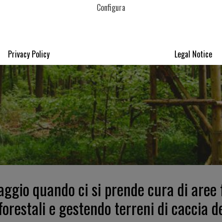
Configura
Privacy Policy
Legal Notice
ggio quando ci si prende cura di aree f
 forestali e gestendo terreni di caccia 