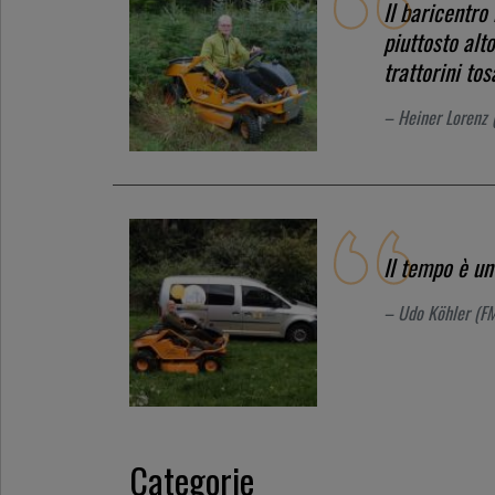
Il baricentro
piuttosto alt
trattorini to
– Heiner Lorenz (
Il tempo è un
– Udo Köhler (FM
Categorie