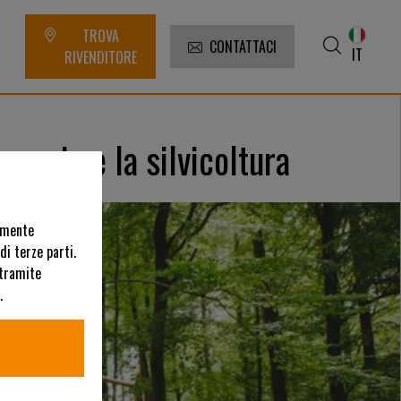
TROVA
CONTATTACI
IT
RIVENDITORE
caccia e la silvicoltura
uamente
di terze parti.
 tramite
.