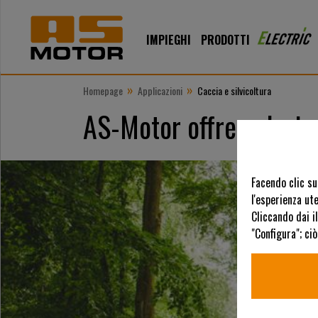
IMPIEGHI
PRODOTTI
»
»
Homepage
Applicazioni
Caccia e silvicoltura
AS-Motor offre soluzioni
Facendo clic su
l'esperienza ute
Cliccando dai i
"Configura"; ci