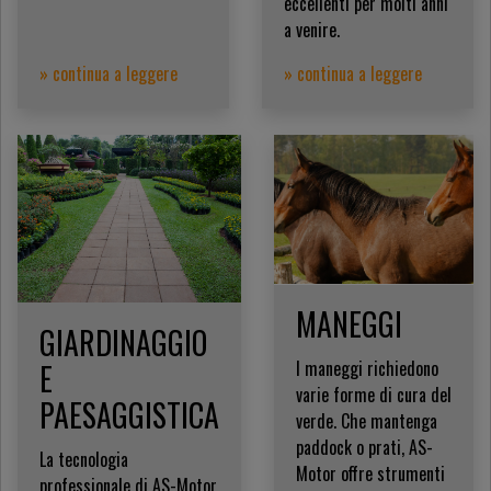
eccellenti per molti anni
a venire.
» continua a leggere
» continua a leggere
MANEGGI
GIARDINAGGIO
I maneggi richiedono
E
varie forme di cura del
PAESAGGISTICA
verde. Che mantenga
paddock o prati, AS-
La tecnologia
Motor offre strumenti
professionale di AS-Motor