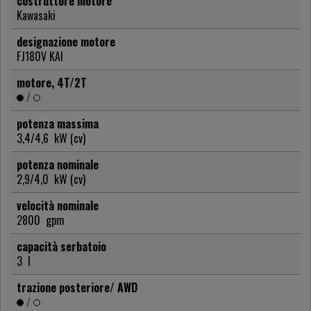
costruttore motore
Kawasaki
designazione motore
FJ180V KAI
motore, 4T/2T
/
potenza massima
3,4/4,6
kW (cv)
potenza nominale
2,9/4,0
kW (cv)
velocità nominale
2800
gpm
capacità serbatoio
3
l
trazione posteriore/ AWD
/