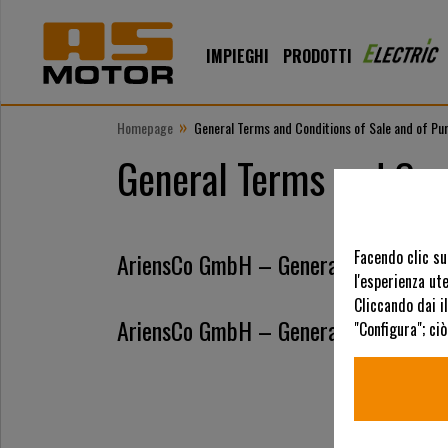
IMPIEGHI
PRODOTTI
»
Homepage
General Terms and Conditions of Sale and of Pu
General Terms and Cond
Facendo clic su
AriensCo GmbH – General Terms and C
l'esperienza ute
Cliccando dai i
AriensCo GmbH – General Terms and C
"Configura"; ci