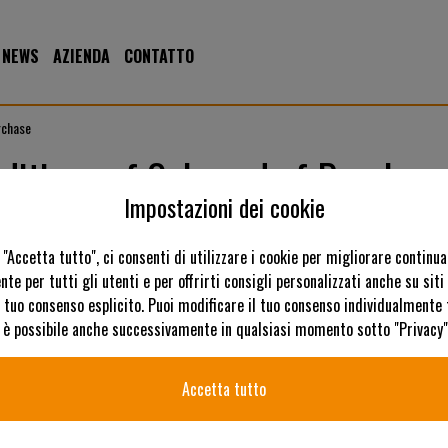
NEWS
AZIENDA
CONTATTO
rchase
itions of Sale and of Purchas
Impostazioni dei cookie
 "Accetta tutto", ci consenti di utilizzare i cookie per migliorare contin
onditions of Sale
nte per tutti gli utenti e per offrirti consigli personalizzati anche su siti 
l tuo consenso esplicito. Puoi modificare il tuo consenso individualmente
onditions of Purchase
ò è possibile anche successivamente in qualsiasi momento sotto "Privacy"
Accetta tutto