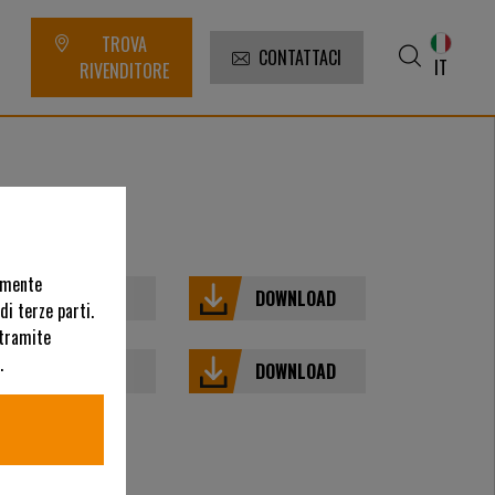
TROVA
CONTATTACI
IT
RIVENDITORE
e
uamente
VISTA
DOWNLOAD
di terze parti.
 tramite
.
VISTA
DOWNLOAD