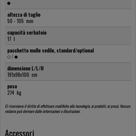
altezza di taglio
50 - 105
mm
capacità serbatoio
17
l
pacchetto molle sedile, standard/optional
/
dimensione L/L/H
191x98x100
cm
peso
274
kg
Ci riserviamo il diritto di effettuare modifiche alla tecnologia, ai prodotti, ai prezzi. Nessun
reclamo può derivare dalle informazioni o illustrazioni.
Accessori