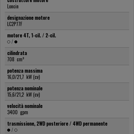
costruttore motore
Loncin
designazione motore
LC2P77F
motore 4T, 1-cil. / 2-cil.
/
cilindrata
708
cm³
potenza massima
16,0/21,7
kW (cv)
potenza nominale
15,6/21,2
kW (cv)
velocità nominale
3400
gpm
trasmissione, 2WD posteriore / 4WD permanente
/