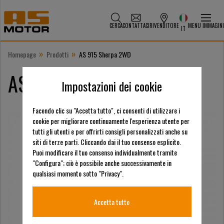
CERCA
CONTATTACI
RIVENDITORE
MENU IMMAGINI
IT
»
»
Homepage
Prodotti
AS 915 Sherpa 2WD
AS 915 Sherpa 2WD
Impostazioni dei cookie
Facendo clic su "Accetta tutto", ci consenti di utilizzare i
cookie per migliorare continuamente l'esperienza utente per
tutti gli utenti e per offrirti consigli personalizzati anche su
siti di terze parti. Cliccando dai il tuo consenso esplicito.
Puoi modificare il tuo consenso individualmente tramite
"Configura"; ciò è possibile anche successivamente in
qualsiasi momento sotto "Privacy".
Accetta tutto