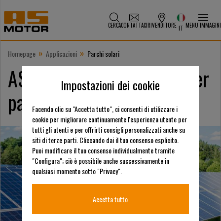
CERCA
CONTATTACI
RIVENDITORE
MENU IMMAGINI
IT
»
»
Homepage
Applicazioni
Parchi solari
AS-Motor offre soluzioni per
Impostazioni dei cookie
parchi solari
Facendo clic su "Accetta tutto", ci consenti di utilizzare i
cookie per migliorare continuamente l'esperienza utente per
tutti gli utenti e per offrirti consigli personalizzati anche su
siti di terze parti. Cliccando dai il tuo consenso esplicito.
Puoi modificare il tuo consenso individualmente tramite
"Configura"; ciò è possibile anche successivamente in
qualsiasi momento sotto "Privacy".
Accetta tutto