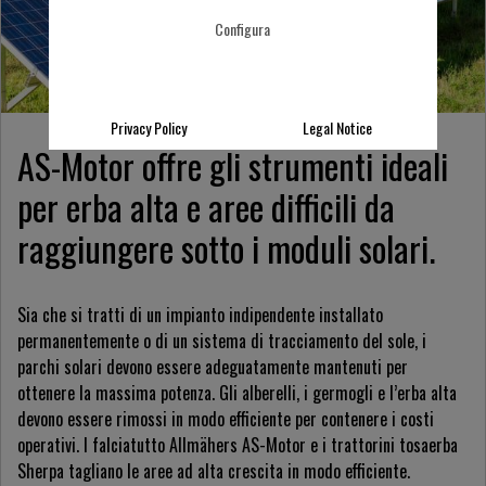
Configura
Privacy Policy
Legal Notice
AS-Motor offre gli strumenti ideali
per erba alta e aree difficili da
raggiungere sotto i moduli solari.
Sia che si tratti di un impianto indipendente installato
permanentemente o di un sistema di tracciamento del sole, i
parchi solari devono essere adeguatamente mantenuti per
ottenere la massima potenza. Gli alberelli, i germogli e l’erba alta
devono essere rimossi in modo efficiente per contenere i costi
operativi. I falciatutto Allmähers AS-Motor e i trattorini tosaerba
Sherpa tagliano le aree ad alta crescita in modo efficiente.