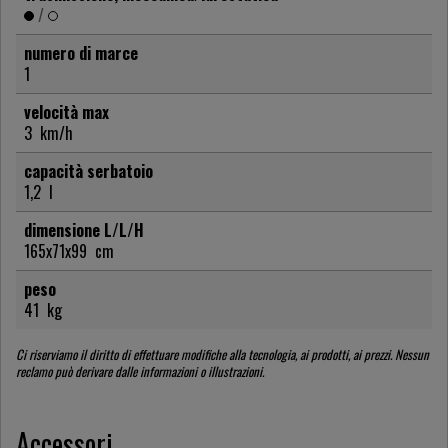
/
numero di marce
1
velocità max
3
km/h
capacità serbatoio
1,2
l
dimensione L/L/H
165x71x99
cm
peso
41
kg
Ci riserviamo il diritto di effettuare modifiche alla tecnologia, ai prodotti, ai prezzi. Nessun
reclamo può derivare dalle informazioni o illustrazioni.
Accessori