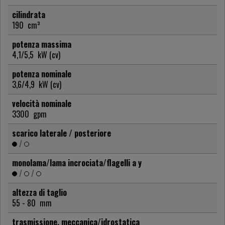
cilindrata
190
cm³
potenza massima
4,1/5,5
kW (cv)
potenza nominale
3,6/4,9
kW (cv)
velocità nominale
3300
gpm
scarico laterale / posteriore
/
monolama/lama incrociata/flagelli a y
/
/
altezza di taglio
55 - 80
mm
trasmissione, meccanica/idrostatica