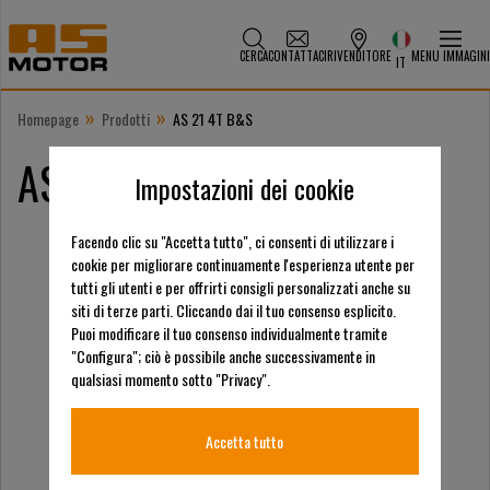
CERCA
CONTATTACI
RIVENDITORE
MENU IMMAGINI
IT
»
»
Homepage
Prodotti
AS 21 4T B&S
AS 21 4T B&S
Impostazioni dei cookie
Facendo clic su "Accetta tutto", ci consenti di utilizzare i
cookie per migliorare continuamente l'esperienza utente per
tutti gli utenti e per offrirti consigli personalizzati anche su
siti di terze parti. Cliccando dai il tuo consenso esplicito.
Puoi modificare il tuo consenso individualmente tramite
"Configura"; ciò è possibile anche successivamente in
qualsiasi momento sotto "Privacy".
Accetta tutto