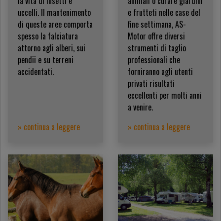
la vita di insetti e
animali o curare giardini
uccelli. Il mantenimento
e frutteti nelle case del
di queste aree comporta
fine settimana, AS-
spesso la falciatura
Motor offre diversi
attorno agli alberi, sui
strumenti di taglio
pendii e su terreni
professionali che
accidentati.
forniranno agli utenti
privati risultati
eccellenti per molti anni
a venire.
» continua a leggere
» continua a leggere