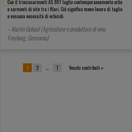
Con il trinciasarmenti AS 901 taglio contemporaneamente erba
e sarmenti di vite tra i filari. Ciò significa meno lavoro di taglio
e nessuna necessità di erbicidi.
– Martin Gehauf (Agricoltore e produttore di vino,
Freyburg, Germania)
Paginazione degli articoli
1
2
…
7
Vecchi contributi