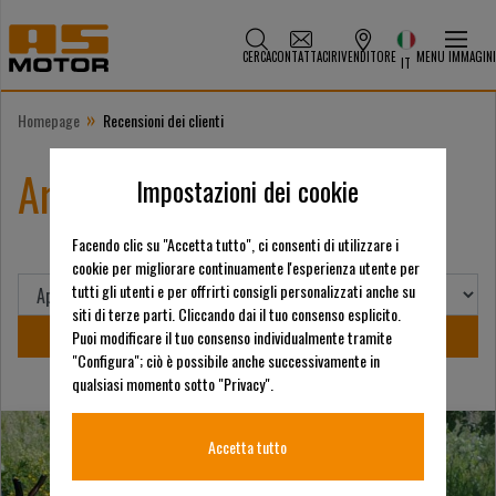
CERCA
CONTATTACI
RIVENDITORE
MENU IMMAGINI
IT
»
Homepage
Recensioni dei clienti
Archivio recensioni
Impostazioni dei cookie
Facendo clic su "Accetta tutto", ci consenti di utilizzare i
cookie per migliorare continuamente l'esperienza utente per
tutti gli utenti e per offrirti consigli personalizzati anche su
siti di terze parti. Cliccando dai il tuo consenso esplicito.
Puoi modificare il tuo consenso individualmente tramite
"Configura"; ciò è possibile anche successivamente in
qualsiasi momento sotto "Privacy".
Accetta tutto