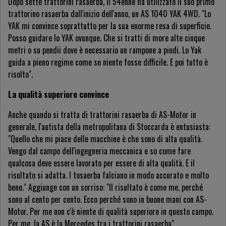
Dopo sette trattorini rasaerba, il 54enne ha utilizzato il suo primo
trattorino rasaerba dall'inizio dell'anno, un AS 1040 YAK 4WD. "Lo
YAK mi convince soprattutto per la sua enorme resa di superficie.
Posso guidare lo YAK ovunque. Che si tratti di more alte cinque
metri o su pendii dove è necessario un rampone a piedi. Lo Yak
guida a pieno regime come se niente fosse difficile. E poi tutto è
risolto".
La qualità superiore convince
Anche quando si tratta di trattorini rasaerba di AS-Motor in
generale, l'autista della metropolitana di Stoccarda è entusiasta:
"Quello che mi piace delle macchine è che sono di alta qualità.
Vengo dal campo dell'ingegneria meccanica e so come fare
qualcosa deve essere lavorato per essere di alta qualità. E il
risultato si adatta. I tosaerba falciano in modo accurato e molto
bene." Aggiunge con un sorriso: "Il risultato è come me, perché
sono al cento per cento. Ecco perché sono in buone mani con AS-
Motor. Per me non c'è niente di qualità superiore in questo campo.
Per me, la AS è la Mercedes tra i trattorini rasaerba".