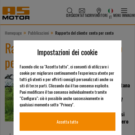
CERCA
CONTATTACI
RIVENDITORE
MENU IMMAGINI
IT
»
»
Homepage
Pubblicazioni
Rapporto del cliente: cento per cento
Rapporto del cliente: cento
Impostazioni dei cookie
per cento
Facendo clic su "Accetta tutto", ci consenti di utilizzare i
cookie per migliorare continuamente l'esperienza utente per
Michael Schreiner è
tutti gli utenti e per offrirti consigli personalizzati anche su
autista della metropolitana
siti di terze parti. Cliccando dai il tuo consenso esplicito.
Puoi modificare il tuo consenso individualmente tramite
presso la compagnia di
"Configura"; ciò è possibile anche successivamente in
tram di Stoccarda da 17
qualsiasi momento sotto "Privacy".
anni. Il lavoro dei suoi
sogni. Non c'è da stupirsi
che anche nel tempo libero
Accetta tutto
tutto ruoti attorno ai