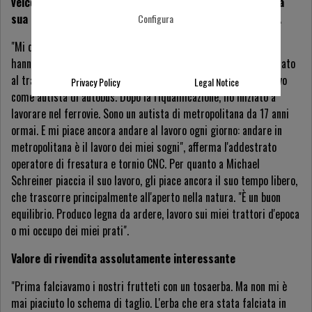
veicoli a motore. Falciatrici e trattori d'epoca sono l'altra
sua passione, insieme alla passione per la metropolitana.
Configura
"Mi diverto con la tecnologia antica e moderna. Le ferrovie mi
hanno sempre interessato e affascinato. Ecco perché sono passato
al tram di Stoccarda ben vent'anni fa, dove inizialmente lavoravo
Privacy Policy
Legal Notice
come autista di autobus. Dopo la riqualificazione, ho iniziato a
lavorare nel ferrovie. Sono un autista di metropolitana da 17 anni
ormai. E mi piace ancora andare al lavoro ogni giorno: andare in
metropolitana è il lavoro dei miei sogni", afferma l'addestrato
operatore di fresatura e tornio CNC. Per quanto a Michael
Schreiner piaccia il suo lavoro, gli piace ancora il suo tempo libero,
che trascorre principalmente all'aperto nella natura. "È un buon
equilibrio. Produco legna da ardere, lavoro sui miei trattori d'epoca
o mi occupo dei miei prati".
Valore di rivendita assolutamente interessante
"Prima falciavamo i nostri frutteti con un tosaerba. Ma non mi è
mai piaciuto lo schema di taglio. L'erba che era stata falciata in