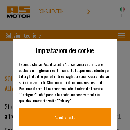
CONSULTATION
IT
Soluzioni tecniche
Impostazioni dei cookie
Facendo clic su "Accetta tutto", ci consenti di utilizzare i
cookie per migliorare continuamente l'esperienza utente per
tutti gli utenti e per offrirti consigli personalizzati anche su
SOLUZIONI TECNICHE PER LA FALCIATURA DI ERBA
siti di terze parti. Cliccando dai il tuo consenso esplicito.
ALTA
Puoi modificare il tuo consenso individualmente tramite
"Configura"; ciò è possibile anche successivamente in
qualsiasi momento sotto "Privacy".
Sfortunatamente, la conservazione della natura deve
affrontare un dilemma quando si tratta di falciare i prati.
Accetta tutto