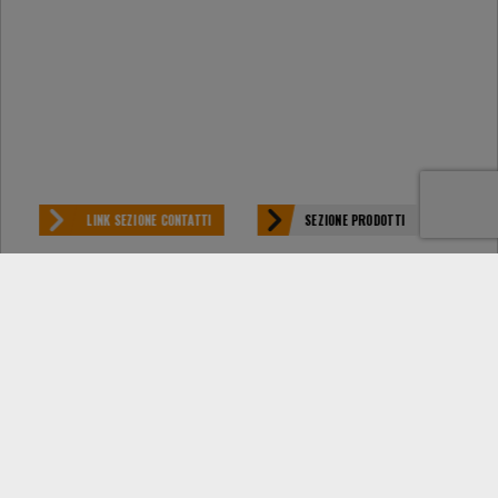
LINK SEZIONE CONTATTI
SEZIONE PRODOTTI
Sempre aggiornato:
RIVENDITORE
INFORMAZIONI LEGALI
DATI