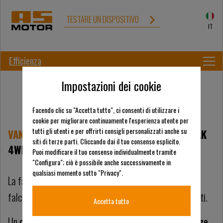
TESTARE UN DISPOSITIVO
IT
Efficienza
Impostazioni dei cookie
Facendo clic su "Accetta tutto", ci consenti di utilizzare i
cookie per migliorare continuamente l'esperienza utente per
tutti gli utenti e per offrirti consigli personalizzati anche su
VANTAGGI DEL TRINCIA AS-MOTOR
AS 1040 YAK
siti di terze parti. Cliccando dai il tuo consenso esplicito.
4WD
Puoi modificare il tuo consenso individualmente tramite
"Configura"; ciò è possibile anche successivamente in
qualsiasi momento sotto "Privacy".
La falciatrice a flagelli differisce notevolmente dalle
falciatrici a falce e dalle falciatrici rotanti in alcuni punti.
Accetta tutto
Un
confronto
tra i sistemi di taglio illustra
le differenze
.